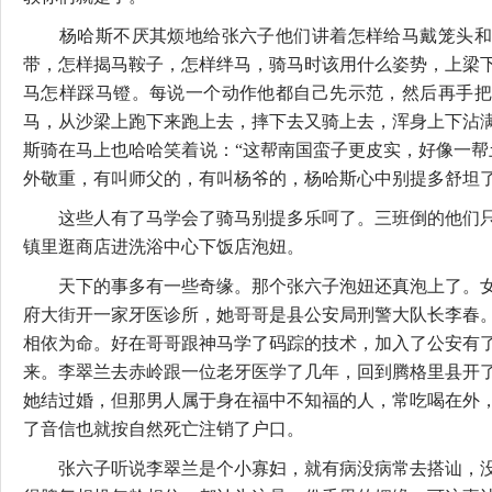
杨哈斯不厌其烦地给张六子他们讲着怎样给马戴笼头和
带，怎样揭马鞍子，怎样绊马，骑马时该用什么姿势，上梁
马怎样踩马镫。每说一个动作他都自己先示范，然后再手把
马，从沙梁上跑下来跑上去，摔下去又骑上去，浑身上下沾
斯骑在马上也哈哈笑着说：“这帮南国蛮子更皮实，好像一帮
外敬重，有叫师父的，有叫杨爷的，杨哈斯心中别提多舒坦
这些人有了马学会了骑马别提多乐呵了。三班倒的他们只
镇里逛商店进洗浴中心下饭店泡妞。
天下的事多有一些奇缘。那个张六子泡妞还真泡上了。女
府大街开一家牙医诊所，她哥哥是县公安局刑警大队长李春
相依为命。好在哥哥跟神马学了码踪的技术，加入了公安有
来。李翠兰去赤岭跟一位老牙医学了几年，回到腾格里县开
她结过婚，但那男人属于身在福中不知福的人，常吃喝在外
了音信也就按自然死亡注销了户口。
张六子听说李翠兰是个小寡妇，就有病没病常去搭讪，没