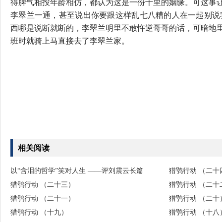
得脾气相投年龄相仿，都认为这是一份千里的姻缘。可这事
李翠兰一通，甚至说出你要跟这样乱七八糟的人在一起别说
西哪是说断就断的，李翠兰明里不敢忤逆哥哥的话，可暗地
班时就骑上马直接去了李翠兰家。
相关阅读
以“含泪的哲学”笑对人生 ——评刘震云长篇
猎鸮行动 （二十
猎鸮行动 （二十三）
猎鸮行动 （二十
猎鸮行动 （二十一）
猎鸮行动 （二十
猎鸮行动 （十九）
猎鸮行动 （十八