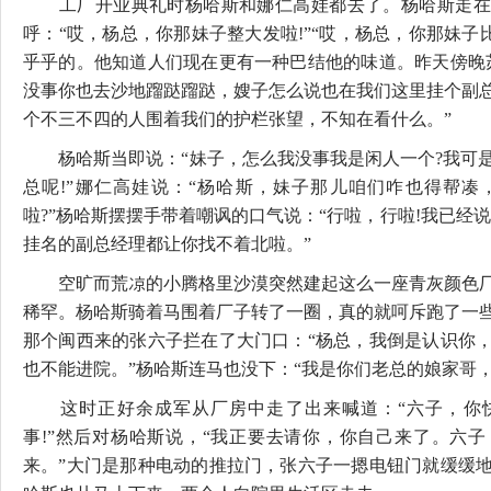
工厂开业典礼时杨哈斯和娜仁高娃都去了。杨哈斯走在
呼：“哎，杨总，你那妹子整大发啦!”“哎，杨总，你那妹子
乎乎的。他知道人们现在更有一种巴结他的味道。昨天傍晚
没事你也去沙地蹓跶蹓跶，嫂子怎么说也在我们这里挂个副
个不三不四的人围着我们的护栏张望，不知在看什么。”
杨哈斯当即说：“妹子，怎么我没事我是闲人一个?我可是
总呢!”娜仁高娃说：“杨哈斯，妹子那儿咱们咋也得帮凑
啦?”杨哈斯摆摆手带着嘲讽的口气说：“行啦，行啦!我已经
挂名的副总经理都让你找不着北啦。”
空旷而荒凉的小腾格里沙漠突然建起这么一座青灰颜色厂
稀罕。杨哈斯骑着马围着厂子转了一圈，真的就呵斥跑了一
那个闽西来的张六子拦在了大门口：“杨总，我倒是认识你
也不能进院。”杨哈斯连马也没下：“我是你们老总的娘家哥，
这时正好余成军从厂房中走了出来喊道：“六子，你快
事!”然后对杨哈斯说，“我正要去请你，你自己来了。六
来。”大门是那种电动的推拉门，张六子一摁电钮门就缓缓