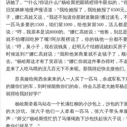
诉她了。”“什么?你说什么!”杨哈斯把眼睛瞪得牛眼似的，“
旧笑眯眯地慢声慢语道：“我给她报了，我给她报了6500元
子，娜仁高娃又说，“我还不知道你那财迷脑袋?雁过拔毛，
一匹马多要的1500，咱们留1000，给他舅留500，活儿
说：“哼，我原本是说8000的。”娜仁高娃说：“他爸，别
就不怕哪回吃肿了嘴?阿尔斯楞说了，你的钱他一分都不要
说：“哼，臭小子，现在说钱臭，赶明儿个结婚说媳妇买房子
时候送到?”娜仁高娃说：“我和他舅商量就不走镇子了，
去。”杨哈斯这才有了笑容说：“娜仁你就这件事办得对，不
是来了人吃马喂的没几百元下不来呢。那我得赶快去接他们。
苏美娅给闽西余家来的人一人买了一匹马，余成军私下对
的腿你们的车，到时候能救你们的命。待会儿苏老大她哥杨
就得给我好好学!”
杨哈斯牵着马站在一个长满红柳的小沙包上，沙包的下面
的大沙坑。张六子他们一人牵着一匹马，张六子带头单
声：“师父!”杨哈斯慌忙扔了马缰绳跑下沙包扶起张六子说：
教你们就是了。”