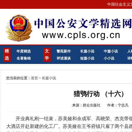
中国社会主义
精
文
年度精选
警苑新作
长篇小说
中篇小说
人
选
学
名著集锦
评述漫谈
短篇小说
小小说
诗
您当前的位置：
首页
>
长篇小说
猎鸮行动 （十六）
来源：群众出版社
作者：宁志凡
开业典礼刚一结束，苏美娅和余成军、高晓荣、杰克带领
大酒店开赴新建的化工厂。苏美娅在王爷府镇只雇了两个县