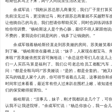
哈斯也从马上下来，两个人向院里生活区走去。
余成军说：“我刚从苏总那儿商量完，我们厂子里打算买1
先前没见过马，更没骑过马，刚才跟苏总商量就不买越野车
让他骑自己的马去。我们想请你帮助买买，同时也训练训练
给你培训费。”杨哈斯这人是个热心肠，最经不得人家跟他说
不费的，要我说你们就是闲的，钱多了让钱烧的。”
余成军领着杨哈斯径直走到苏美娅的房间。苏美娅笑着站
到了嘛。”杨哈斯坐在藤椅上说：“妹子，人家现在都宝马、
来啦?”苏美娅依然笑容可掬地说：“余总这些哥们儿在这儿
们一人买匹马算是福利了。我们公司老总给员工都配汽车，
问：“都是全鞍马吗?”苏美娅说：“是的，都是全套的。”她
买马的钱是人家个人的，你可得节省着点儿花，这事就你和
时间常过来看看，最近常有些人过来趴在围栏上瞅，谁知道
们的保安瞅得挺害怕。”
杨哈斯说：“没事儿，妹子，刚才我都训走几个了，可你
认我不让我进院呀。”余成军忙说：“杨总你放心，我一会