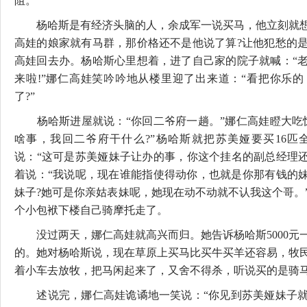
阻。”
杨哈斯是有经济头脑的人，余成军一说买马，他立刻就想
高娃的娘家就有马群，那价格还不是他说了算?让他犯愁的
高娃回去办。杨哈斯心里想着，进了自己家的院子就喊：“
来啦!”娜仁高娃笑吟吟地从楼里迎了出来道：“看把你乐
了?”
杨哈斯进屋就说：“你回二爷府一趟。”娜仁高娃瞪大吃惊
啥事，我回二爷府干什么?”杨哈斯就把苏美娅要买16匹
说：“这可是苏美娅妹子让办的事，你这个挂名的副总经理还
着说：“我说呢，现在谁能指使得动你，也就是你那有钱的妹
妹子?她可是你亲姑表妹呢，她现在动不动就不认我这个哥。
个小包袱下楼自己骑摩托走了。
没过两天，娜仁高娃就高兴而归。她告诉杨哈斯5000元
的。她对杨哈斯说，现在草原上买马比买牛买羊还容易，牧
着小车去放牧，把马闲起来了，又舍不得杀，听说买的是骑
述说完，娜仁高娃诡谲地一笑说：“你见到苏美娅妹子就