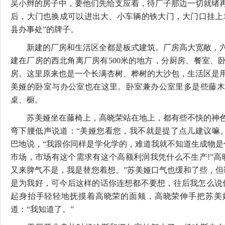
吴小辫的房子中，要他们先给支应着，待厂子那边一切就绪
后，大门也换成可以进出大、小车辆的铁大门，大门口挂上
县办事处”的牌子。
新建的厂房和生活区全都是板式建筑。厂房高大宽敞，六
建在厂房的西北角离厂房有500米的地方，分厨房、餐室、
房。这里原来也是一个长满杏树、桦树的大沙包，生活区是
美娅的卧室与办公室也在这里。卧室兼办公室里多是些藤木
桌、橱。
苏美娅坐在藤椅上，高晓荣站在地上，都有些不快的神色
弯下腰低声说道：“美娅您看您，我不就是提了点儿建议嘛。”
巴地说，“我跟你同样是学化学的，难道我就不知道生成物是
市场，市场有这个需求有这个高额利润我凭什么不生产!”高
又来脾气不是，我是替您着想。”苏美娅口气也缓和了些，但
是为我好，可今后这样的话你连想都不要想，往后我怎么说
起身抬手轻轻地抚摸着高晓荣的面颊，高晓荣伸手把苏美
道：“我知道了。”