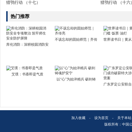
猎鸮行动 （十七）
猎鸮行动 （十六
热门推荐
不该忘却的固始师范｜齐传
世界读书日｜黄从
库伦消防：深耕校园消防安
艾璞：书香即是气质
以“心”为始淬精兵 砺剑铸
广东罗定公安联合
加入收藏
-
设为首页
-
关于本站
版权所有：中国公安文