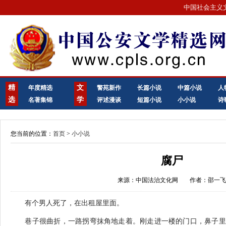
中国社会主义
精
文
年度精选
警苑新作
长篇小说
中篇小说
人
选
学
名著集锦
评述漫谈
短篇小说
小小说
诗
您当前的位置：
首页
>
小小说
腐尸
来源：中国法治文化网
作者：邵一
有个男人死了，在出租屋里面。
巷子很曲折，一路拐弯抹角地走着。刚走进一楼的门口，鼻子里