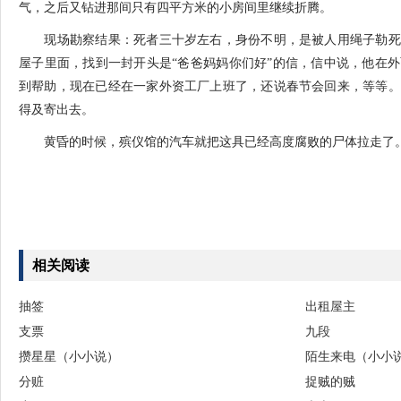
气，之后又钻进那间只有四平方米的小房间里继续折腾。
现场勘察结果：死者三十岁左右，身份不明，是被人用绳子勒死
屋子里面，找到一封开头是“爸爸妈妈你们好”的信，信中说，他在
到帮助，现在已经在一家外资工厂上班了，还说春节会回来，等等。
得及寄出去。
黄昏的时候，殡仪馆的汽车就把这具已经高度腐败的尸体拉走了。
相关阅读
抽签
出租屋主
支票
九段
攒星星（小小说）
陌生来电（小小
分赃
捉贼的贼