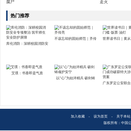
腐尸
走火
热门推荐
不该忘却的固始师范｜齐传
世界读书日｜黄从
库伦消防：深耕校园消防安
艾璞：书香即是气质
以“心”为始淬精兵 砺剑铸
广东罗定公安联合
加入收藏
-
设为首页
-
关于本站
版权所有：中国公安文