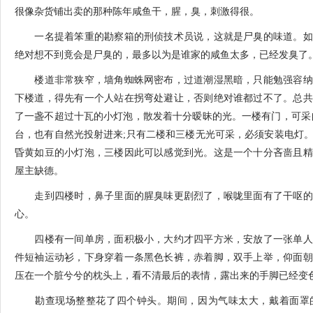
很像杂货铺出卖的那种陈年咸鱼干，腥，臭，刺激得很。
一名提着笨重的勘察箱的刑侦技术员说，这就是尸臭的味道。如
绝对想不到竟会是尸臭的，最多以为是谁家的咸鱼太多，已经发臭了
楼道非常狭窄，墙角蜘蛛网密布，过道潮湿黑暗，只能勉强容纳
下楼道，得先有一个人站在拐弯处避让，否则绝对谁都过不了。总共
了一盏不超过十瓦的小灯泡，散发着十分暧昧的光。一楼有门，可采
台，也有自然光投射进来;只有二楼和三楼无光可采，必须安装电灯
昏黄如豆的小灯泡，三楼因此可以感觉到光。这是一个十分吝啬且精
屋主缺德。
走到四楼时，鼻子里面的腥臭味更剧烈了，喉咙里面有了干呕的
心。
四楼有一间单房，面积极小，大约才四平方米，安放了一张单人
件短袖运动衫，下身穿着一条黑色长裤，赤着脚，双手上举，仰面朝
压在一个脏兮兮的枕头上，看不清最后的表情，露出来的手脚已经变
勘查现场整整花了四个钟头。期间，因为气味太大，戴着面罩的