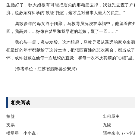
生活好了，狄大娘很有可能把眉尖的那颗痣去掉，我就先去查了户
湃，也必须有科学的‘铁证’托底，这才是对当事人最大的负责。”
离散多年的母女终于团聚，马教导员沉浸在幸福中，他望着窗外
圆，我高兴……好像在梦里和我早逝的老娘，聚了一回……”
我心头一震，鼻尖发酸。这才想起，马教导员从遥远的家乡来泗阳
把最好的年华都献给了这片土地，把辖区百姓的悲欢离合，都当成了
怀，或许就藏在他每一次敏锐的直觉，和每一次不厌其烦的“心细”里
(作者单位：江苏省泗阳县公安局)
相关阅读
抽签
出租屋主
支票
九段
攒星星（小小说）
陌生来电（小小