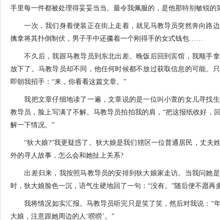
手里每一件都被处理得妥妥当当。最令我佩服的，是他那特别敏锐的
一次，我们身着便装正在街上走着，就见马教导员突然奔向路边
擒拿将其扑倒制伏，男子手中还攥着一个刚得手的女式钱包……
不久后，我跟马教导员到东北出差。晚饭后回到宾馆，我顺手拿
放下了。马教导员却不同，他任何时候都不放过获取信息的可能。只
即朝我招手：“来，你看看这篇文章。”
我把文章仔细地读了一遍，文章说的是一位叫小萱的女儿寻找生
教导员，脸上写满了不解。马教导员拍拍我的肩，“把这报纸收好，
解一下情况。”
“狄大娘?”我更疑惑了。狄大娘是我们辖区一位普通居民，丈夫姓
外的寻人故事，怎么会和她扯上关系?
出差归来，我按照马教导员的安排到狄大娘家走访。当我问她是
时，狄大娘脸色一沉，语气生硬地回了一句：“没有。”随后便不愿再
我将情况如实汇报。马教导员听完只是笑了笑，然后对我说：“年
大娘，注意跟她周边的人‘唠唠’。”