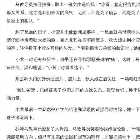
马教导员拉开抽屉，取出一份文件递给我：“你看，鉴定报告刚出
母女关系。这才是我们最大的底气。见面，不是为了确认，而是为了
情感上的相认。”
到了见面的日子，小萱并未像新闻里那样，一见面就与母亲抱头
睛仔细地看着狄大娘的脸，目光尤其在眉宇间流连。狄大娘走到小萱
的手，轻轻拨开小萱左耳根的头发。当看到那块云朵状的胎记时，她
小萱一时还有些怔忡，似乎还在寻找那颗关键的“痣”。这时，马
证件照，温和地说：“小萱，你看看这个。”
那是狄大娘的身份证照片，照片上，狄大娘左眉尖处，一颗粉红
“经过鉴定，已经证实了你们之间的血缘关系。祝贺你们，终于团
满力量。
小萱最后一丝疑虑被科学的结论和温暖的证据同时消除，她一下
珠子滚滚而下。
我冲马教导员竖起了大拇指。马教导员笑着给我传授经验，“干咱
觉能指明方向，但只有扎实的证据和规范的程序，才能把路铺平，把