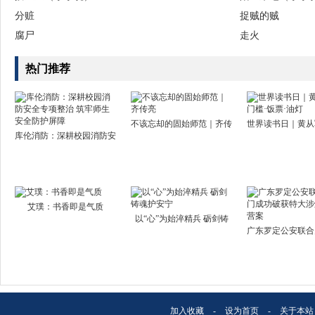
分赃
捉贼的贼
腐尸
走火
热门推荐
不该忘却的固始师范｜齐传
世界读书日｜黄从
库伦消防：深耕校园消防安
艾璞：书香即是气质
以“心”为始淬精兵 砺剑铸
广东罗定公安联合
加入收藏
-
设为首页
-
关于本站