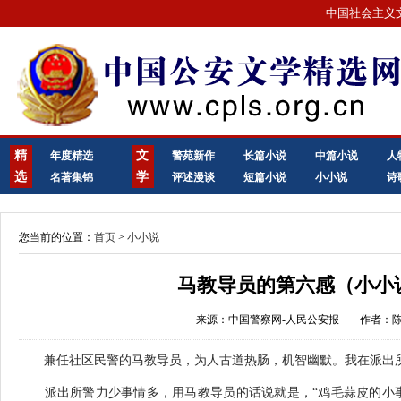
中国社会主义
精
文
年度精选
警苑新作
长篇小说
中篇小说
人
选
学
名著集锦
评述漫谈
短篇小说
小小说
诗
您当前的位置：
首页
>
小小说
马教导员的第六感（小小
来源：中国警察网-人民公安报
作者：
兼任社区民警的马教导员，为人古道热肠，机智幽默。我在派出所
派出所警力少事情多，用马教导员的话说就是，“鸡毛蒜皮的小事