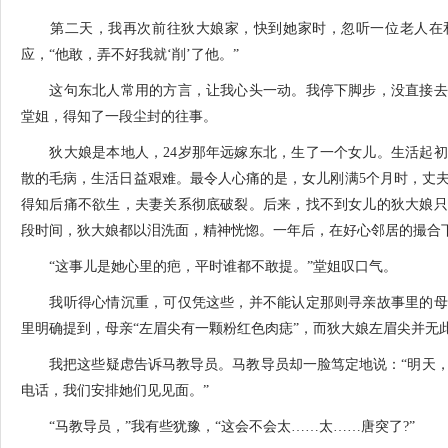
第二天，我再次前往狄大娘家，快到她家时，忽听一位老人在和
应，“他敢，弄不好我就‘削’了他。”
这句东北人常用的方言，让我心头一动。我停下脚步，没直接去
堂姐，得知了一段尘封的往事。
狄大娘是本地人，24岁那年远嫁东北，生了一个女儿。生活起初
散的毛病，生活日益艰难。最令人心痛的是，女儿刚满5个月时，丈
得知后痛不欲生，夫妻关系彻底破裂。后来，找不到女儿的狄大娘只
段时间，狄大娘都以泪洗面，精神恍惚。一年后，在好心邻居的撮合
“这事儿是她心里的疤，平时谁都不敢提。”堂姐叹口气。
我听得心情沉重，可仅凭这些，并不能认定那则寻亲故事里的母
里明确提到，母亲“左眉尖有一颗粉红色肉痣”，而狄大娘左眉尖并无
我把这些疑虑告诉马教导员。马教导员却一脸笃定地说：“明天，
电话，我们安排她们见见面。”
“马教导员，”我有些犹豫，“这会不会太……太……唐突了?”