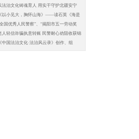
以法治文化铸魂育人 用实干守护北疆安宁
《以小见大，胸怀山海》——读石英《海是
故
“全国优秀人民警察”、“揭阳市五一劳动奖
老人轻信诈骗执意转账 民警耐心劝阻收获锦
旗
《中国法治文化·法治风云录》创作、组
稿、