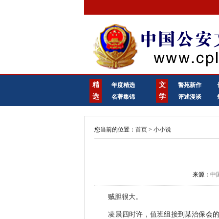
精
文
年度精选
警苑新作
选
学
名著集锦
评述漫谈
您当前的位置：
首页
>
小小说
来源：
中
贼胆很大。
凌晨四时许，值班组接到某治保会的电