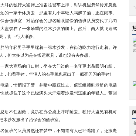
头大耳的独行大盗拷上准备往警车上押，对讲机里忽然传来急促
不远的一家干休所去，那里有几个年轻人喝醉了酒，正在闹事。
治保会值班室，对治保会的那名睡眼惺忪的值班队员交代了几句
行大盗锁在了一张笨重的红木沙发的腿上。然后，两人就飞速驾
亮，街上行人渐多。
的年轻男子手里端着一张木沙发，在街边吃力地行走着。许
人，但大多以为是在搬运家具，谁也没有去多想。
家大商场的门口时，坐在大门边的一名守更老翁眼明心细，
上，扣着手铐，年轻人的右手腕也露出了一截亮闪闪的手铐!
话，悄悄报了警，并暗中跟踪过去。值班组接到老翁的电话
很快就抓住了这个已经满头大汗端着沙发想逃跑的年轻人。带回
耐不住困倦，竟趴在办公桌上呼呼睡去。独行大盗见有机可
把木沙发搬出了治保会的值班室。
值班的队员居然还在梦中，不知道有人已经逃跑了，还搬走