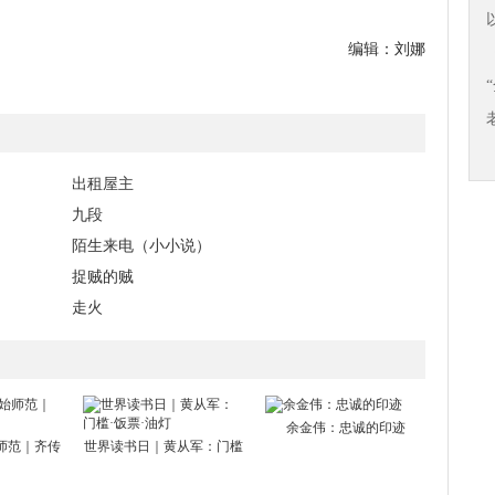
编辑：刘娜
出租屋主
九段
陌生来电（小小说）
捉贼的贼
走火
余金伟：忠诚的印迹
师范｜齐传
世界读书日｜黄从军：门槛