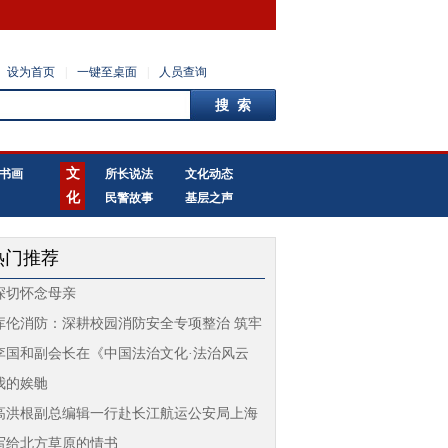
设为首页
|
一键至桌面
|
人员查询
文
书画
所长说法
文化动态
化
民警故事
基层之声
热门推荐
深切怀念母亲
库伦消防：深耕校园消防安全专项整治 筑牢
师
李国和副会长在《中国法治文化·法治风云
录
我的娭毑
高洪根副总编辑一行赴长江航运公安局上海
分
写给北方草原的情书