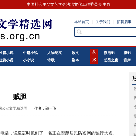
中国社会主义文艺学会法治文化工作委员会 主办
本站首页
|
关于我们
|
招聘启事
|
艺
长篇小说
中篇小说
人物纪实
散文
微电影
摄影
术
短篇小说
小小说
诗歌
剧本
艺品之窗
音舞
贼胆
国公安文学精选网
作者：邵一飞
话，说巡逻时抓到了一名正在攀爬居民防盗网的独行大盗。