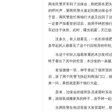
两名民警开车到了治保会，刚把那名肥
的呼叫声，要两民警火速赶到离治保会
于是，两民警急忙将独行大盗又拉回了
一定要严加看管的话后，就用手铐把独
车赶往干休所。此时，曙光初露，天已放
没多久，有人就看见，一名长得很肥胖
多早起的人都看见了这个行踪怪异的年轻
当这个年轻人端着笨重的木沙发经过一
终于看出了其中的究竟：木沙发的一条腿
老翁微微一笑，伸手拿起了值班室的电
后，派了两个民警飞快赶到商场门口，
来一问，果然就是那个独行大盗。
原来，治保会的值班队员凌晨时实在忍
乘，就假装成搬家具的样子，连手铐一起
当两民警在电话里面大发雷霆时，那名