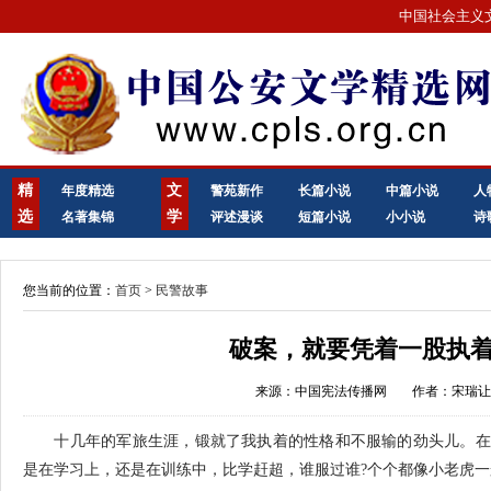
中国社会主义
精
文
年度精选
警苑新作
长篇小说
中篇小说
人
选
学
名著集锦
评述漫谈
短篇小说
小小说
诗
您当前的位置：
首页
>
民警故事
破案，就要凭着一股执着
来源：中国宪法传播网
作者：宋瑞
十几年的军旅生涯，锻就了我执着的性格和不服输的劲头儿。在
是在学习上，还是在训练中，比学赶超，谁服过谁?个个都像小老虎