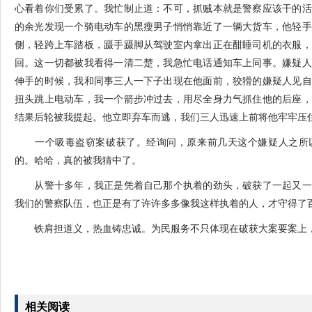
心看着你们受累了。我忙制止道：不可，抓贼本就是警察应该干的活
的余光发现一个骑电动车的黑瘦男子悄悄靠近了一辆大货车，他轻手
侧，轻跨上车踏板，蹑手蹑脚从驾驶室内拿出正在酣睡司机的衣服，
回。这一切都被我看得一清二楚，我急忙电话通知车上同事。嫌疑人
伸手的时候，我和同事三人一下子出现在他面前，狡猾的嫌疑人见自
扭头跳上电动车，我一个箭步冲过去，用尽全身力气抓住他的后座，
结果后轮被我提起。他立即弃车而逃，我们三人迅速上前将他牢牢压
一个吸毒盗窃案破获了。经询问，原来前几天这个嫌疑人之所以
的。哈哈，真的被我猜中了。
从警十多年，我正是凭着自己那个执着的劲头，破获了一起又一
我们的警察队伍，也正是有了许许多多像我这样执着的人，才守得了
铁肩担道义，热血铸忠诚。为民服务不只体现在破获大案要案上，
相关阅读