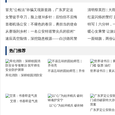
冒充“公检法”诈骗又现新套路，广东罗定这
清明祭英烈 | 
女警徒手夺刀，脸上缝30多针：后怕但不后悔
红蓝闪烁的警灯 
首都机场公安：不褪色的卷宗，勇担当的使命
特写丨六分钟，
从赛场到乡村：一名公安特巡警尖兵的驻村“
暖心女乘警 让旅
速应高空险情，深挖隐患根源——白沙路民警
一面锦旗，两份认
热门推荐
不该忘却的固始师范｜齐传
世界读书日｜黄从
库伦消防：深耕校园消防安
艾璞：书香即是气质
以“心”为始淬精兵 砺剑铸
广东罗定公安联合