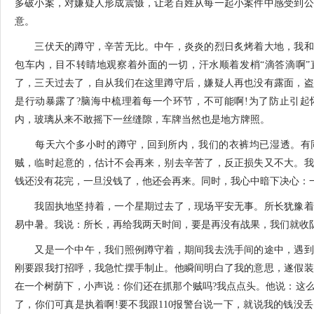
多破小案，对嫌疑人形成震慑，让老百姓从每一起小案件中感受到公
意。
三伏天的蹲守，辛苦无比。中午，炎炎的烈日炙烤着大地，我和
包车内，目不转睛地观察着外面的一切，汗水顺着发梢“滴答滴啊”
了，三天过去了，自从我们在这里蹲守后，嫌疑人再也没有露面，盗
是行动暴露了?脑海中梳理着每一个环节，不可能啊!为了防止引起
内，玻璃从来不敢摇下一丝缝隙，车牌当然也是地方牌照。
每天六个多小时的蹲守，回到所内，我们的衣裤均已湿透。有同
贼，临时起意的，估计不会再来，别去辛苦了，反正损失又不大。我
钱还没有花完，一旦没钱了，他还会再来。同时，我心中暗下决心：
我固执地坚持着，一个星期过去了，现场平安无事。所长犹豫着
易中暑。我说：所长，再给我两天时间，要是再没有战果，我们就收
又是一个中午，我们照例蹲守着，期间我去洗手间的途中，遇到
刚要跟我打招呼，我急忙摆手制止。他瞬间明白了我的意思，遂假装
在一个树荫下，小声说：你们还在抓那个贼吗?我点点头。他说：这
了，你们可真是执着啊!要不我跟110报警台说一下，就说我的钱没