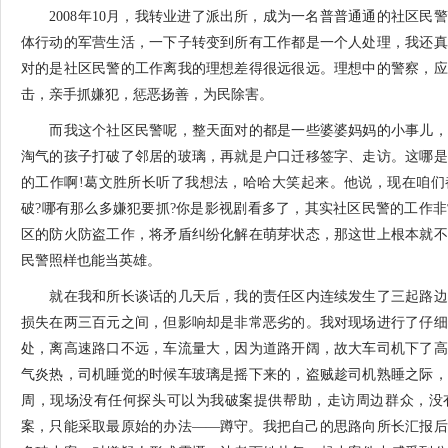
2008年10月，我转业进了派出所，成为一名普普通通的社区民
体行动的军营生活，一下子转变到所有工作都是一个人处理，我还真
对的是社区民警的工作离我的理想差得很远很远。理想中的警察，应
击，亲手抓嫌犯，惩恶扬善，为民除害。
而我这个社区民警呢，整天面对的都是一些婆婆妈妈的小事儿，
淘气的孩子打破了邻居的玻璃，再就是户口迁移签字、走访。这哪是
的工作啊!葛文胜所长听了我想法，哈哈大笑起来。他说，现在咱们
破?哪有那么多嫌犯要抓?你是影视剧看多了，其实社区民警的工作
区的防火防盗工作，将矛盾纠纷化解在萌芽状态，那这世上根本就不
民警照样也能当英雄。
就在我和所长谈话的几天后，我的责任区内连续发生了三起路边
损失在两三百元之间，但影响却是非常恶劣的。我对现场进行了仔细
处，离高速路口不远，车流量大，因为道路开阔，故大车司机下了高
气炎热，司机睡觉的时候车玻璃是摇下来的，盗贼趁司机熟睡之际，
周，现场没有任何探头可以为我破案提供帮助，走访周边群众，没
案，只能采取最原始的办法——蹲守。我把自己的思路向所长汇报后