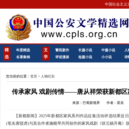
中国社会主义
精
文
年度精选
警苑新作
长篇小说
中篇小说
人
选
学
名著集锦
评述漫谈
短篇小说
小小说
诗
您当前的位置：
首页
>
人物纪实
传承家风 戏剧传情——唐从祥荣获新都
来源：巴蜀新视界
作者：星辰
【新都新闻】2025年新都区家风系列作品征集活动评选结果近日
(笔名唐驳虎)与其合作者施晓琴共同创作的家风戏剧《状元杨升庵》