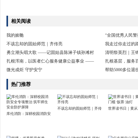
相关阅读
我的娭毑
“全国优秀人民警
不该忘却的固始师范｜齐传亮
我走过你走过的
勇立潮头唱大歌 ——记固始县陈淋子镇孙滩村
清明祭英烈｜王
扎根浑南，以医者仁心服务健康公益事业 ——
扎根基层，服务百
微光成炬 守护安宁
帮助5000多位
热门推荐
不该忘却的固始师范｜齐传
世界读书日｜黄从
库伦消防：深耕校园消防安