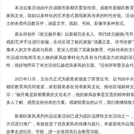
本次征集活动由中共成都市新都区委宣传部、成都市新都区教育
家风文化，鼓励以多样化的艺术形式展现家风传承的时代价值。活动
士的各类作品数百件，涵盖文学、戏剧、书画、影像等多种形式。
唐从祥创作《状元杨升庵》以新都历史名人、明代状元杨慎(号升庵
戏剧艺术手法进行改编，生动呈现了杨氏家族“清廉正直、诗书传家
庵本人的文学成就与风骨，更深入挖掘了其家族教育、代际传承的文
作品成功地将历史人物的家风故事转化为具有当代感染力的戏剧语
性，很好地呼应了本次活动弘扬优良家风的主题。”活动评审委员会
2025年11月，主办方正式为获奖者颁发了荣誉证书。证书由中
都区教育局共同签发，表彰获奖者在传承家风文化、推动区域精神文
示：“杨升庵是新都重要的文化名片，他的家风故事是宝贵的精神财
多人了解、感受这份传承的力量。感谢组委会的认可，我们将继续致
新都区家风系列作品征集活动已成为该区品牌性文化活动之一，
方式进行推广，有效促进了优良家风的传播与践行。本届获奖作品预
故事走进社区、学校，进一步发挥其社会教育功能。