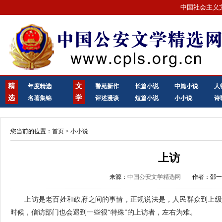
中国社会主义
精
文
年度精选
警苑新作
长篇小说
中篇小说
人
选
学
名著集锦
评述漫谈
短篇小说
小小说
诗
您当前的位置：
首页
>
小小说
上访
来源：
中国公安文学精选网
作者：邵
上访是老百姓和政府之间的事情，正规说法是，人民群众到上级
时候，信访部门也会遇到一些很“特殊”的上访者，左右为难。