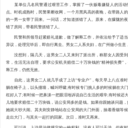
某单位几名民警通过艰苦工作，掌握了一伙贩毒嫌疑人的活动情
点。时机成熟时，民警果断收网，一个月黑风高的夜晚，在带路人的
的一男一女带了回来。一问话，才知道抓错了人。原来，在朦胧的夜
错了房间，带着民警抓错了人。
民警和所领导赶紧赔礼道歉，做了解释工作，并依法给予了适当
异议，处理完毕后，即自行离去。男女二人系夫妇，在广州做小生意
没想到，隔几天，这男女二人又来到了派出所，称那女人因受到
常，生活无法自理，要求公安机关赔偿二十万块钱的“精神损失费”
释工作，仍然无效。
自此，这男女二人就几乎成了上访“专业户”，每天早上八点准时
躺在椅子上，以头撞墙，喊叫呼啸;有时候专门挑人多的时候躺在大
枉好人了;有时候一把鼻涕一把眼泪地诉说自己生活的艰辛;有时候还
儿地要求赔偿二十万块钱，说公安局多的是钱。如果你跟她谈问题，
她就大吵大闹。其夫则安静地站在公安局的大门外面，抽着香烟等候
走出大门，与其夫一起打的回家。次日，准时又再来。
可以说，上访是法律规定的一种权利，没有人可以干涉。但有时