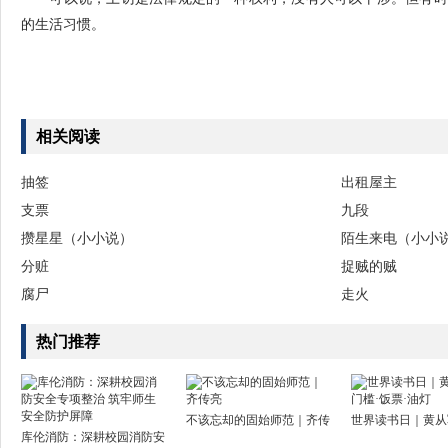
的生活习惯。
相关阅读
抽签
出租屋主
支票
九段
攒星星（小小说）
陌生来电（小小
分赃
捉贼的贼
腐尸
走火
热门推荐
不该忘却的固始师范｜齐传
世界读书日｜黄从
库伦消防：深耕校园消防安